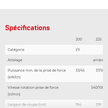
Spécifications
200
225
Catégorie
I/II
II
Attelage
arrière
Puissance min. de la prise de force
33/45
37/50
(kW/ch)
Vitesse rotation prise de force
540/1000
(tr/min)
Largeur de coupe (cm)
194
219