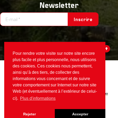
Newsletter
Inscrire
Pour rendre votre visite sur notre site encore
plus facile et plus personnelle, nous utilisons
des cookies. Ces cookies nous permettent,
Votex
©2026
ainsi qu’à des tiers, de collecter des
informations vous concernant et de suivre
Fait partie de
Alamo Group The Netherlands
:
votre comportement sur Internet sur notre site
Web (et éventuellement à l’extérieur de celui-
ci).
Plus d'informations
Rejeter
Accepter
Site Web par:
Loyals