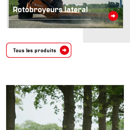
obroyeurs lateral
modul
Tous les produits