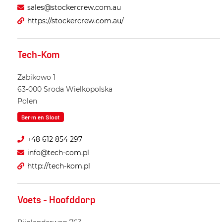
sales@stockercrew.com.au
https://stockercrew.com.au/
Tech-Kom
Zabikowo 1
63-000
Sroda Wielkopolska
Polen
Berm en Sloot
+48 612 854 297
info@tech-com.pl
http://tech-kom.pl
Voets - Hoofddorp