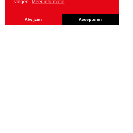
volgen.
Meer informatie
Afwijzen
Accepteren
Contact
Alamo Group The Netherlands Middelburg B.V.
Herculesweg 6