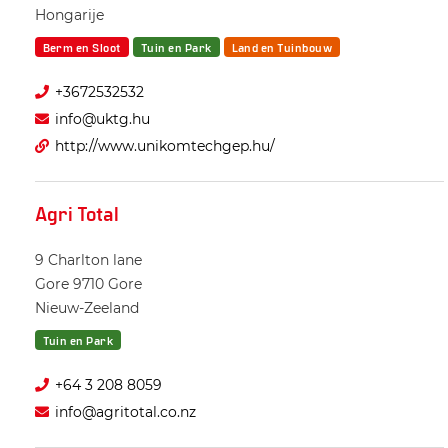
Hongarije
Berm en Sloot
Tuin en Park
Land en Tuinbouw
+3672532532
info@uktg.hu
http://www.unikomtechgep.hu/
Agri Total
9 Charlton lane
Gore 9710
Gore
Nieuw-Zeeland
Tuin en Park
+64 3 208 8059
info@agritotal.co.nz