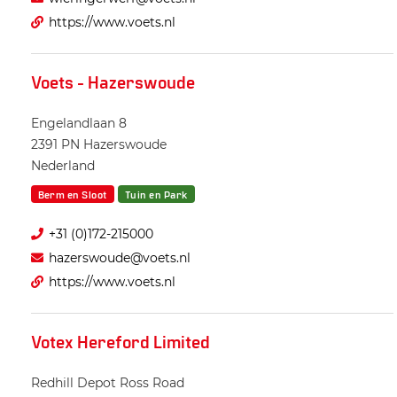
https://www.voets.nl
Voets - Hazerswoude
Engelandlaan 8
2391 PN
Hazerswoude
Nederland
Berm en Sloot
Tuin en Park
+31 (0)172-215000
hazerswoude@voets.nl
https://www.voets.nl
Votex Hereford Limited
Redhill Depot Ross Road