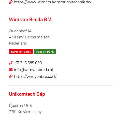
https://www.wilmers-kommunaltechnik.de/
Wim van Breda B.V.
Oudenhof 14
4191 NW
Geldermalsen
Nederland
Berm en Sloot
Tuin en Park
+31 345 585 050
info@wimvanbreda.nl
https://wimvanbreda.nl/
Unikomtech Gép
Újpetrei Út 6.
7761
Kozármisleny