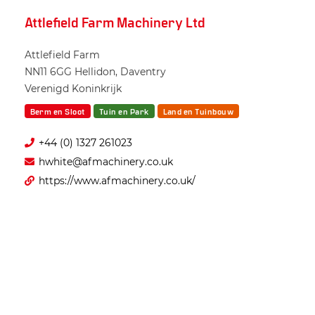
Attlefield Farm Machinery Ltd
Attlefield Farm
NN11 6GG
Hellidon, Daventry
Verenigd Koninkrijk
Berm en Sloot
Tuin en Park
Land en Tuinbouw
+44 (0) 1327 261023
hwhite@afmachinery.co.uk
https://www.afmachinery.co.uk/