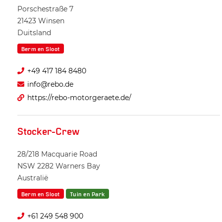
Porschestraße 7
21423
Winsen
Duitsland
Berm en Sloot
+49 417 184 8480
info@rebo.de
https://rebo-motorgeraete.de/
Stocker-Crew
28/218 Macquarie Road
NSW 2282
Warners Bay
Australië
Berm en Sloot
Tuin en Park
+61 249 548 900