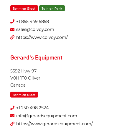
Berm en Sloot
Tuin en Park
+1 855 449 5858
sales@colvoy.com
https://www.colvoy.com/
Gerard's Equipment
5592 Hwy 97
V0H 1T0
Oliver
Canada
Berm en Sloot
+1 250 498 2524
info@gerardsequipment.com
https://www.gerardsequipment.com/