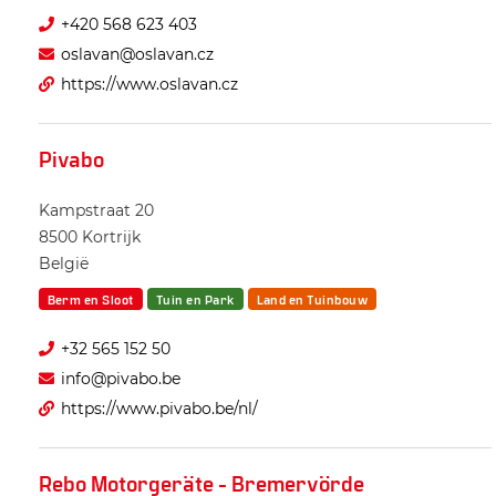
+420 568 623 403
oslavan@oslavan.cz
https://www.oslavan.cz
Pivabo
Kampstraat 20
8500
Kortrijk
België
Berm en Sloot
Tuin en Park
Land en Tuinbouw
+32 565 152 50
info@pivabo.be
https://www.pivabo.be/nl/
Rebo Motorgeräte - Bremervörde