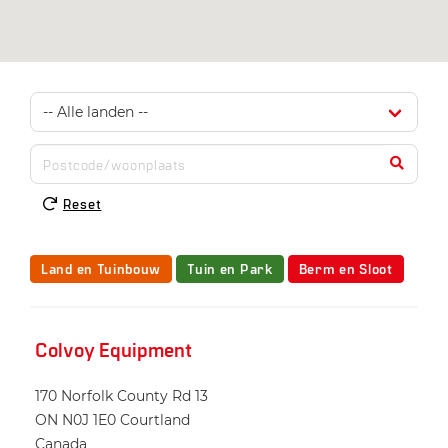
Reset
Land en Tuinbouw
Tuin en Park
Berm en Sloot
Colvoy Equipment
170 Norfolk County Rd 13
ON N0J 1E0
Courtland
Canada