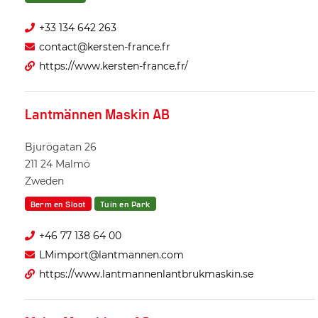
+33 134 642 263
contact@kersten-france.fr
https://www.kersten-france.fr/
Lantmännen Maskin AB
Bjurögatan 26
211 24
Malmö
Zweden
Berm en Sloot
Tuin en Park
+46 77 138 64 00
LMimport@lantmannen.com
https://www.lantmannenlantbrukmaskin.se