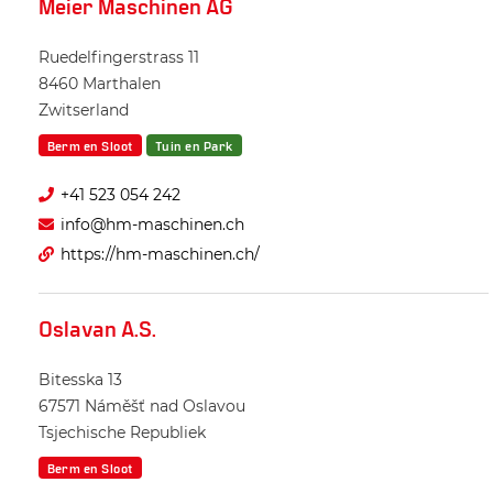
Meier Maschinen AG
Ruedelfingerstrass 11
8460
Marthalen
Zwitserland
Berm en Sloot
Tuin en Park
+41 523 054 242
info@hm-maschinen.ch
https://hm-maschinen.ch/
Oslavan A.S.
Bitesska 13
67571
Náměšť nad Oslavou
Tsjechische Republiek
Berm en Sloot