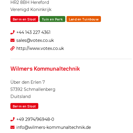
HR2 8BH
Hereford
Verenigd Koninkrijk
Berm en Sloot
Tuin en Park
Land en Tuinbouw
+44 143 227 4361
sales@votex.co.uk
http://www.votex.co.uk
Wilmers Kommunaltechnik
Über den Erlen 7
57392
Schmallenberg
Duitsland
Berm en Sloot
+49 2974/96948-0
info@wilmers-kommunaltechnik.de