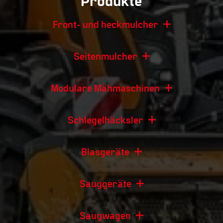
Produkte
Front- und heckmulcher
Seitenmulcher
Modulare Mähmaschinen
Schlegelhäcksler
Blasgeräte
Sauggeräte
Saugwagen