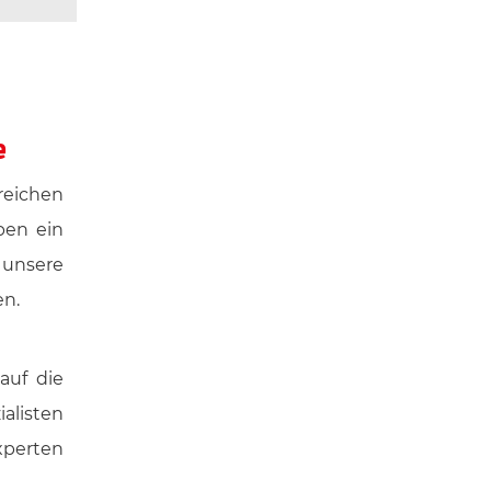
e
reichen
ben ein
 unsere
en.
auf die
alisten
xperten