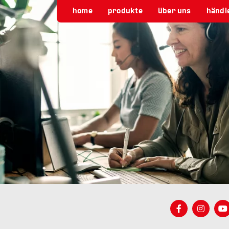
home
produkte
über uns
händl