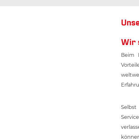
Unse
Wir 
Beim K
Vortei
weltwe
Erfahru
Selbst
Servic
verlas
können