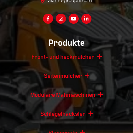
alamo-groupnl.com
Produkte
Front- und heckmulcher
Seitenmulcher
Modulare Mähmaschinen
Schlegelhäcksler
Blasgeräte